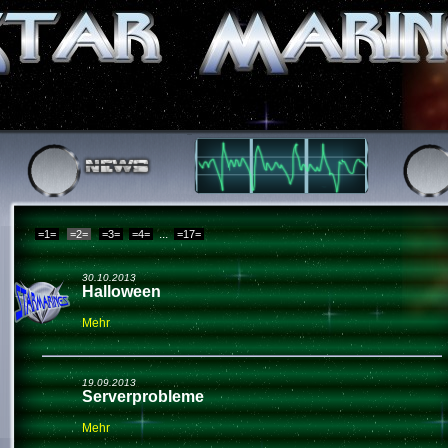
...
=1=
=3=
=4=
=17=
30.10.2013
Halloween
Mehr
19.09.2013
Serverprobleme
Mehr