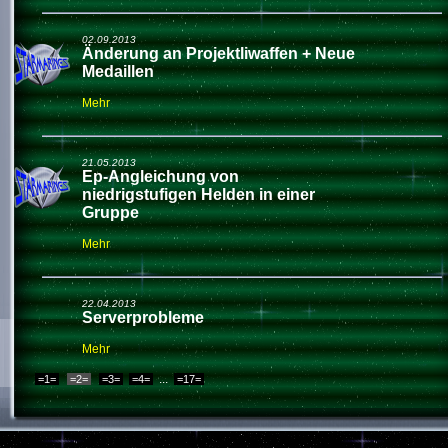
02.09.2013
Änderung an Projektliwaffen + Neue
Medaillen
Mehr
21.05.2013
Ep-Angleichung von
niedrigstufigen Helden in einer
Gruppe
Mehr
22.04.2013
Serverprobleme
Mehr
...
=1=
=3=
=4=
=17=